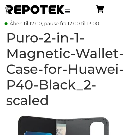
Åben til 17:00, pause fra 12:00 til 13:00
Puro-2-in-1-
Magnetic-Wallet-
Case-for-Huawei-
P40-Black_2-
scaled