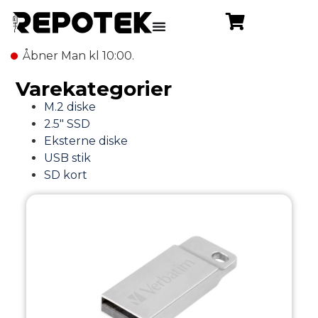
Åbner Man kl 10:00.
Varekategorier
M.2 diske
2.5" SSD
Eksterne diske
USB stik
SD kort