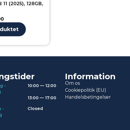
 11 (2025), 128GB,
00
oduktet
ngstider
Information
Om os
g -
10:00 — 12:00
Cookiepolitik (EU)
g
Handelsbetingelser
13:00 — 17:00
 -
Closed
g