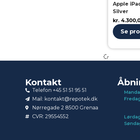
Apple iPad
Silver
kr.
4.300,
Se pr
Kontakt
Åbni
Telefon +45 51 51 95 51
Manda
Mail: kontakt@repotek.dk
Freda
Nørregade 2 8500 Grenaa
CVR: 29554552
Lørdag
Sønda