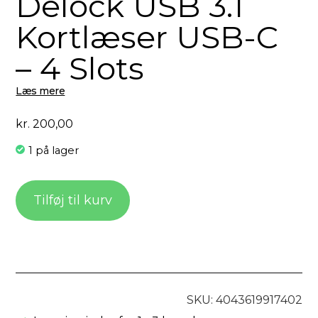
Delock USB 3.1
Kortlæser USB-C
– 4 Slots
Læs mere
kr.
200,00
1 på lager
Tilføj til kurv
SKU: 4043619917402