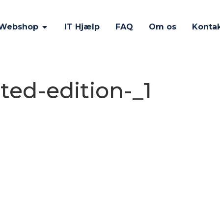
Webshop
IT Hjælp
FAQ
Om os
Konta
ited-edition-_1