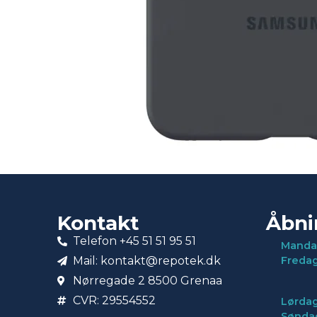
Kontakt
Åbni
Telefon +45 51 51 95 51
Manda
Mail: kontakt@repotek.dk
Freda
Nørregade 2 8500 Grenaa
CVR: 29554552
Lørdag
Sønda