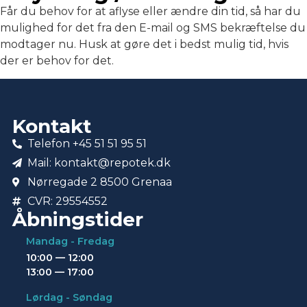
Får du behov for at aflyse eller ændre din tid, så har du
mulighed for det fra den E-mail og SMS bekræftelse du
modtager nu. Husk at gøre det i bedst mulig tid, hvis
der er behov for det.
Kontakt
Telefon +45 51 51 95 51
Mail: kontakt@repotek.dk
Nørregade 2 8500 Grenaa
CVR: 29554552
Åbningstider
Mandag - Fredag
10:00 — 12:00
13:00 — 17:00
Lørdag - Søndag