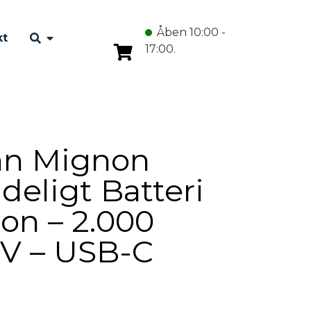
Åben 10:00 -
kt
17:00.
n Mignon
deligt Batteri
Ion – 2.000
5V – USB-C