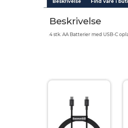
Beskrivelse
Find vare i but
Beskrivelse
4 stk. AA Batterier med USB-C op