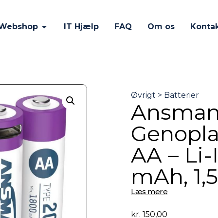
Webshop
IT Hjælp
FAQ
Om os
Konta
Ansman
Genopla
AA – Li-
mAh, 1,
Læs mere
kr.
150,00