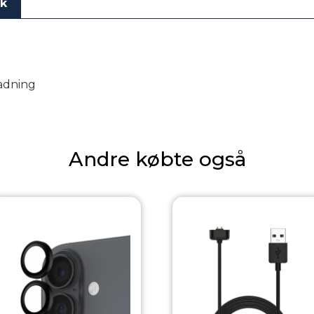
ik
ladning
Andre købte også