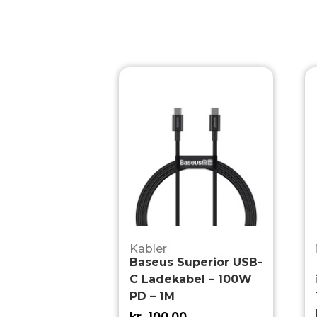
Kabler
Baseus Superior USB-
C Ladekabel – 100W
PD – 1M
kr.
100,00