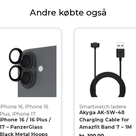
Andre købte også
iPhone 16
,
iPhone 16
Smartwatch ladere
Akyga AK-SW-48
Plus
,
iPhone 17
iPhone 16 / 16 Plus /
Charging Cable for
17 – PanzerGlass
Amazfit Band 7 – 1M
Black Metal Hoops
kr.
100,00