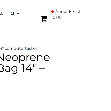
Åbner Fre kl
kt
10:00.
eoprene
Bag 14″ –