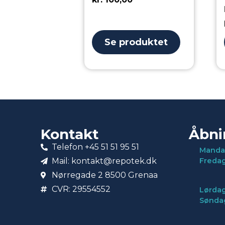
Se produktet
Kontakt
Åbni
Telefon +45 51 51 95 51
Manda
Mail: kontakt@repotek.dk
Freda
Nørregade 2 8500 Grenaa
CVR: 29554552
Lørdag
Sønda