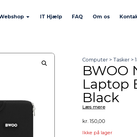
Webshop
IT Hjælp
FAQ
Om os
Konta
BWOO N
Laptop 
Black
Læs mere
kr.
150,00
Ikke på lager