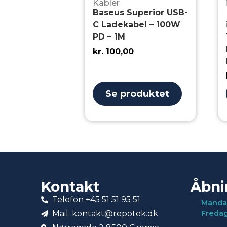
Kabler
Baseus Superior USB-
C Ladekabel – 100W
PD – 1M
kr.
100,00
Se produktet
Kontakt
Åbni
Telefon +45 51 51 95 51
Manda
Mail: kontakt@repotek.dk
Freda