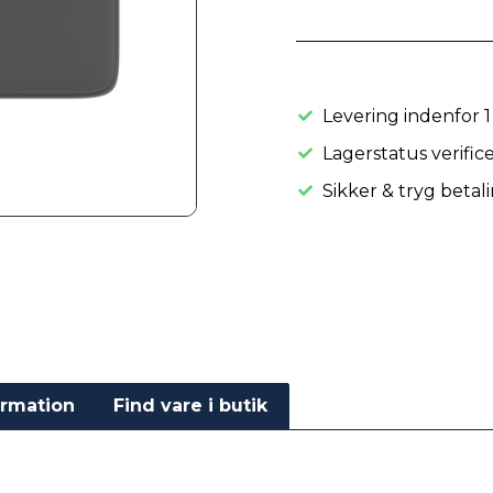
Levering indenfor 1
Lagerstatus verifice
Sikker & tryg betal
ormation
Find vare i butik