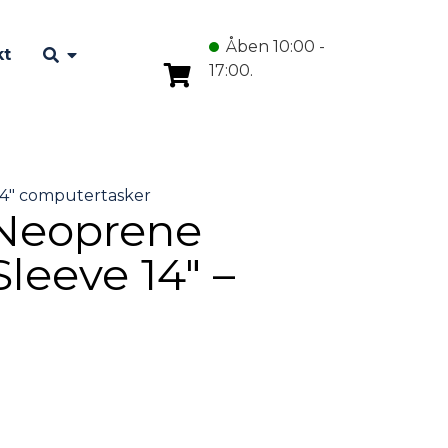
Åben 10:00 -
kt
17:00.
eoprene
leeve 14″ –