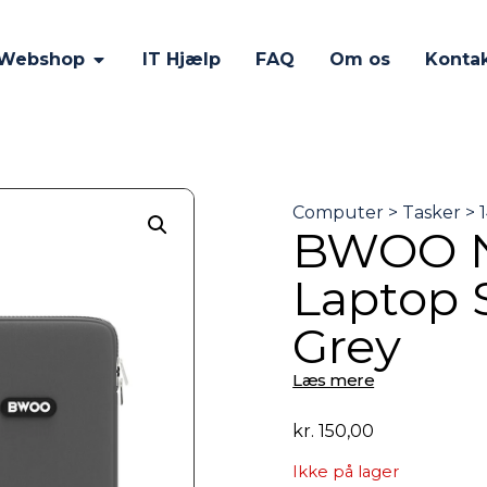
Webshop
IT Hjælp
FAQ
Om os
Konta
BWOO N
Laptop S
Grey
Læs mere
kr.
150,00
Ikke på lager