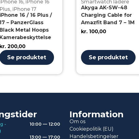
iPhone 16
,
iPhone 16
Smartwatch ladere
Akyga AK-SW-48
Plus
,
iPhone 17
iPhone 16 / 16 Plus /
Charging Cable for
17 – PanzerGlass
Amazfit Band 7 – 1M
Black Metal Hoops
kr.
100,00
Kamerabeskyttelse
kr.
200,00
Se produktet
Se produktet
ngstider
Information
Om os
g -
10:00 — 12:00
Cookiepolitik (EU)
g
Handelsbetingelser
13:00 — 17:00