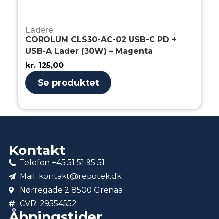
Ladere
COROLUM CLS30-AC-02 USB-C PD +
USB-A Lader (30W) – Magenta
kr.
125,00
Se produktet
Kontakt
Telefon +45 51 51 95 51
Mail: kontakt@repotek.dk
Nørregade 2 8500 Grenaa
CVR: 29554552
Åbningstider