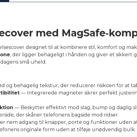
ecover med MagSafe‑kompa
lsescover designet til at kombinere stil, komfort og mak
ikone
, der ligger behageligt i hånden og giver et sikkert 
erdagens små uheld.
d og behagelig tekstur, der reducerer risikoen for at ta
bilitet
— Integrerede magneter sikrer perfekt justeri
ktion
— Beskytter effektivt mod slag, bump og daglig sl
rside, der skåner telefonens bagside mod ridser.
er nem adgang til knapper, porte og funktioner uden at
fonens originale form uden at tilføje unødvendig bulk.