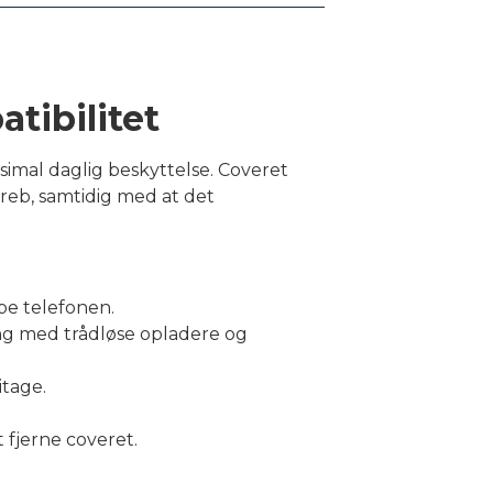
tibilitet
simal daglig beskyttelse. Coveret
greb, samtidig med at det
be telefonen.
ng med trådløse opladere og
itage.
 fjerne coveret.