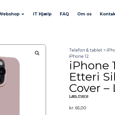
Webshop
IT Hjælp
FAQ
Om os
Kontak
iPhone 1
Etteri S
Cover – 
Læs mere
kr.
65,00