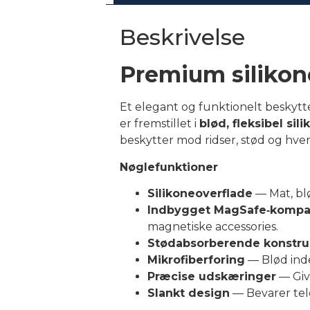
Beskrivelse
Premium silikon
Et elegant og funktionelt beskytte
er fremstillet i
blød, fleksibel sil
beskytter mod ridser, stød og hv
Nøglefunktioner
Silikoneoverflade
— Mat, blø
Indbygget MagSafe‑kompati
magnetiske accessories.
Stødabsorberende konstru
Mikrofiberforing
— Blød inde
Præcise udskæringer
— Giv
Slankt design
— Bevarer tele