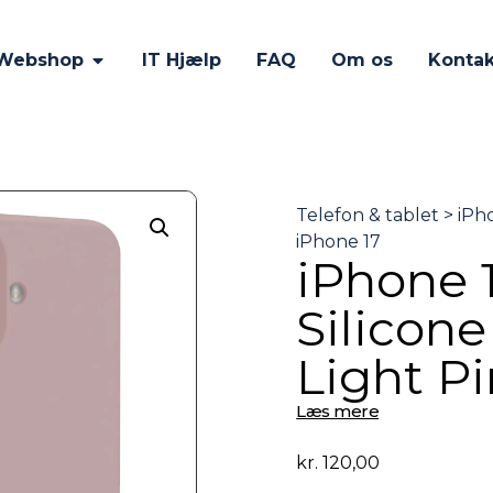
Webshop
IT Hjælp
FAQ
Om os
Kontak
iPhone 1
Silicon
Light P
Læs mere
kr.
120,00