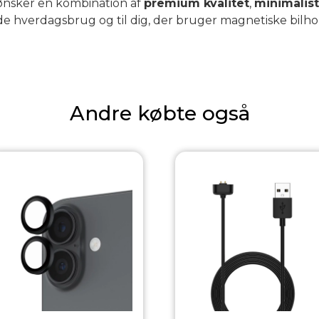
r ønsker en kombination af
premium kvalitet
,
minimalist
 både hverdagsbrug og til dig, der bruger magnetiske bilh
Andre købte også