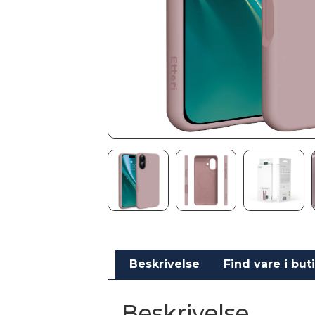
Beskrivelse
Find vare i but
Beskrivelse