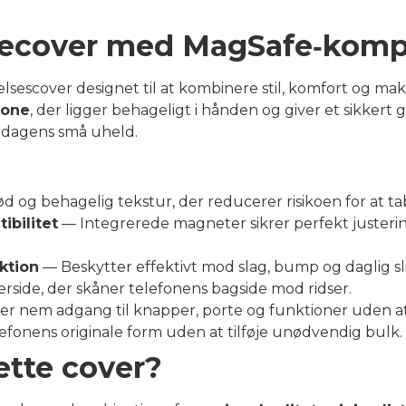
ecover med MagSafe‑kompa
lsescover designet til at kombinere stil, komfort og mak
ikone
, der ligger behageligt i hånden og giver et sikkert 
erdagens små uheld.
d og behagelig tekstur, der reducerer risikoen for at ta
bilitet
— Integrerede magneter sikrer perfekt justeri
ktion
— Beskytter effektivt mod slag, bump og daglig sl
rside, der skåner telefonens bagside mod ridser.
er nem adgang til knapper, porte og funktioner uden at
fonens originale form uden at tilføje unødvendig bulk.
ette cover?