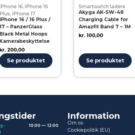
iPhone 16
,
iPhone 16
Smartwatch ladere
Akyga AK-SW-48
Plus
,
iPhone 17
iPhone 16 / 16 Plus /
Charging Cable for
17 – PanzerGlass
Amazfit Band 7 – 1M
Black Metal Hoops
kr.
100,00
Kamerabeskyttelse
kr.
200,00
Se produktet
Se produktet
ngstider
Information
Om os
g -
10:00 — 12:00
Cookiepolitik (EU)
g