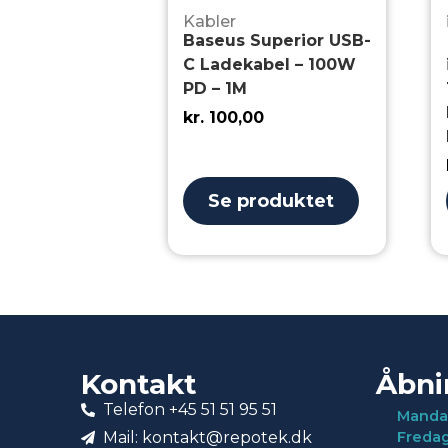
Kabler
Baseus Superior USB-
C Ladekabel – 100W
PD – 1M
kr.
100,00
Se produktet
Kontakt
Åbni
Telefon +45 51 51 95 51
Manda
Mail: kontakt@repotek.dk
Freda