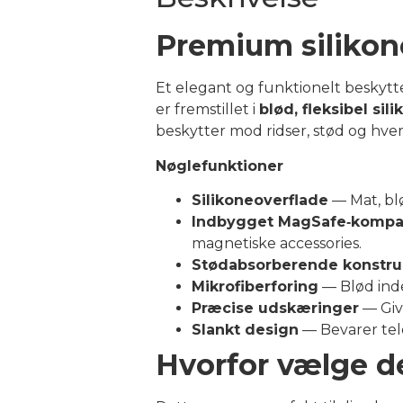
Premium silikon
Et elegant og funktionelt beskytte
er fremstillet i
blød, fleksibel sil
beskytter mod ridser, stød og hv
Nøglefunktioner
Silikoneoverflade
— Mat, blø
Indbygget MagSafe‑kompati
magnetiske accessories.
Stødabsorberende konstru
Mikrofiberforing
— Blød inde
Præcise udskæringer
— Giv
Slankt design
— Bevarer tele
Hvorfor vælge d