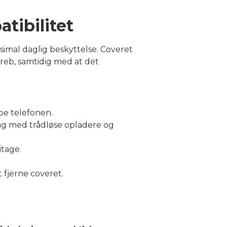
tibilitet
simal daglig beskyttelse. Coveret
greb, samtidig med at det
be telefonen.
ng med trådløse opladere og
itage.
 fjerne coveret.