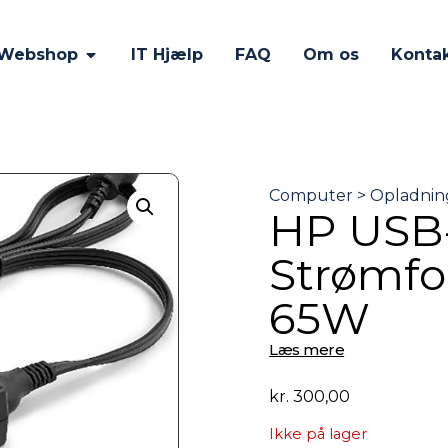
Webshop
IT Hjælp
FAQ
Om os
Konta
HP USB
Strømfo
65W
Læs mere
kr.
300,00
Ikke på lager