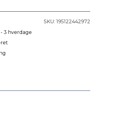
SKU: 195122442972
 - 3 hverdage
eret
ing