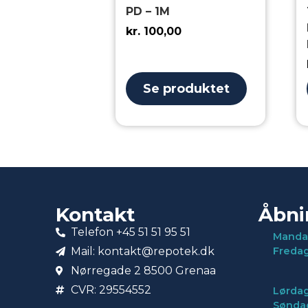
PD – 1M
kr.
100,00
Se produktet
Kontakt
Åbni
Telefon +45 51 51 95 51
Manda
Mail: kontakt@repotek.dk
Freda
Nørregade 2 8500 Grenaa
CVR: 29554552
Lørdag
Sønda