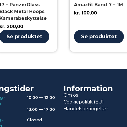
17 – PanzerGlass
Amazfit Band 7 – 1M
Black Metal Hoops
kr.
100,00
Kamerabeskyttelse
kr.
200,00
Se produktet
Se produktet
ngstider
Information
Om os
g -
10:00 — 12:00
Cookiepolitik (EU)
g
Handelsbetingelser
13:00 — 17:00
 -
Closed
g