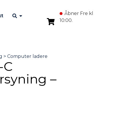
Åbner Fre kl
kt
10:00.
-C
rsyning –