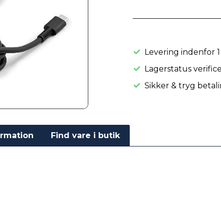
Levering indenfor 1
Lagerstatus verific
Sikker & tryg betal
ormation
Find vare i butik