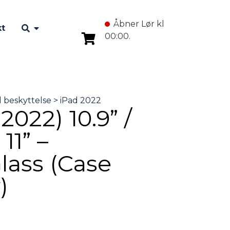
Åbner Lør kl
kt
00:00.
2022) 10.9” /
 11” –
lass (Case
)