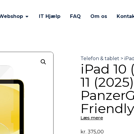
Webshop
IT Hjælp
FAQ
Om os
Konta
iPad 10 (
11 (2025)
PanzerG
Friendly
Læs mere
kr.
375,00