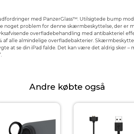
udfordringer med PanzerGlass™. Utilsigtede bump mod 
ke noget problem for denne skærmbeskyttelse, der er mo
yksafvisende overfladebehandling med antibakteriel effe
% af alle almindelige overfladebakterier. Skærmbeskytte
ygte at se din iPad falde. Det kan være det aldrig sker – 
.
Andre købte også