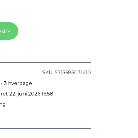
 kurv
SKU: 5715685031410
 - 3 hverdage
ret 22. juni 2026 16:58
ing