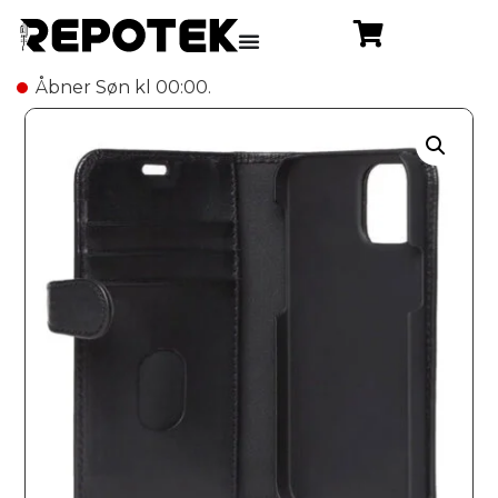
Åbner Søn kl 00:00.