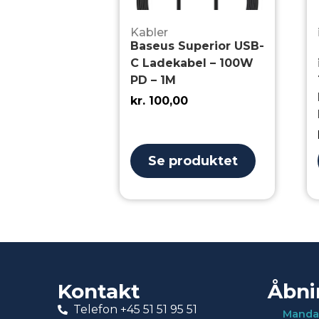
Kabler
Baseus Superior USB-
C Ladekabel – 100W
PD – 1M
kr.
100,00
Se produktet
Kontakt
Åbni
Telefon +45 51 51 95 51
Manda