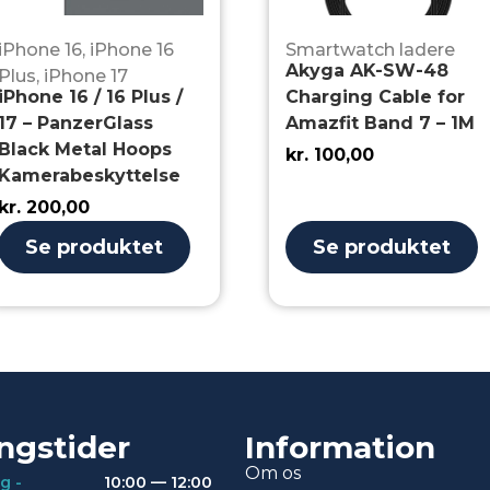
iPhone 16
,
iPhone 16
Smartwatch ladere
Akyga AK-SW-48
Plus
,
iPhone 17
iPhone 16 / 16 Plus /
Charging Cable for
17 – PanzerGlass
Amazfit Band 7 – 1M
Black Metal Hoops
kr.
100,00
Kamerabeskyttelse
kr.
200,00
Se produktet
Se produktet
ngstider
Information
Om os
g -
10:00 — 12:00