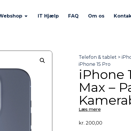
Webshop
IT Hjælp
FAQ
Om os
Kontak
iPhone 1
Max – P
Kamerab
Læs mere
kr.
200,00