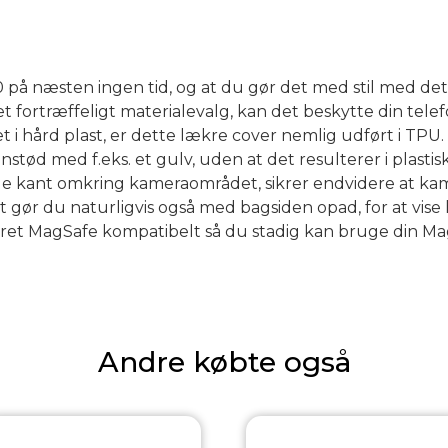
00 på næsten ingen tid, og at du gør det med stil med det
ortræffeligt materialevalg, kan det beskytte din telefon 
i hård plast, er dette lækre cover nemlig udført i TPU. M
ød med f.eks. et gulv, uden at det resulterer i plastisk 
de kant omkring kameraområdet, sikrer endvidere at kam
t gør du naturligvis også med bagsiden opad, for at vise
ret MagSafe kompatibelt så du stadig kan bruge din Mag
Andre købte også