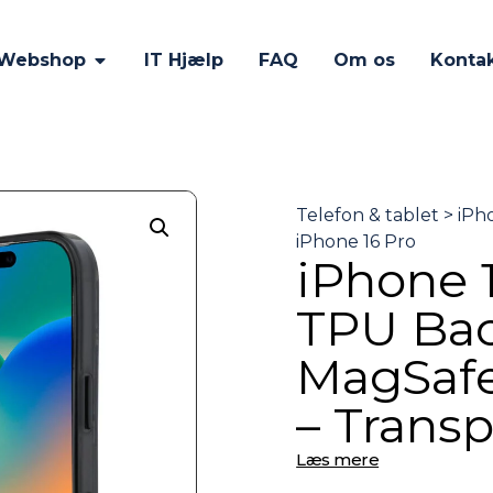
Webshop
IT Hjælp
FAQ
Om os
Konta
iPhone 
TPU Bac
MagSafe
– Trans
Læs mere