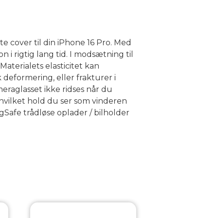
te cover til din iPhone 16 Pro. Med
i rigtig lang tid. I modsætning til
aterialets elasticitet kan
deformering, eller frakturer i
eraglasset ikke ridses når du
 hvilket hold du ser som vinderen
Safe trådløse oplader / bilholder