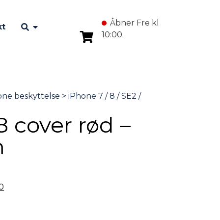
Åbner Fre kl
kt
10:00.
 cover rød –
m
0