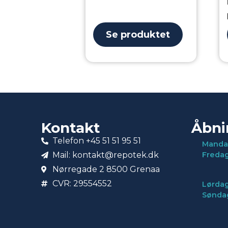
Se produktet
Kontakt
Åbni
Telefon +45 51 51 95 51
Manda
Mail: kontakt@repotek.dk
Freda
Nørregade 2 8500 Grenaa
CVR: 29554552
Lørdag
Sønda