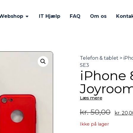
Webshop
IT Hjælp
FAQ
Om os
Konta
iPhone 8
Joyroo
Læs mere
kr.
50,00
kr.
20,0
Ikke på lager