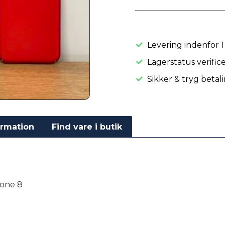
Levering indenfor 1
Lagerstatus verific
Sikker & tryg betal
ormation
Find vare i butik
hone 8