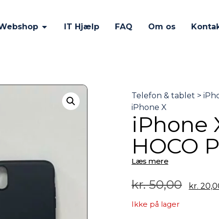
Webshop
IT Hjælp
FAQ
Om os
Konta
iPhone X
HOCO P
Læs mere
kr.
50,00
kr.
20,0
Ikke på lager