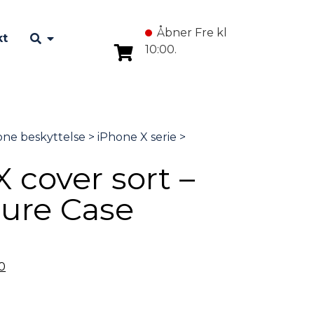
Åbner Fre kl
kt
10:00.
 cover sort –
ure Case
0