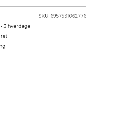
SKU: 6957531062776
 - 3 hverdage
eret
ing