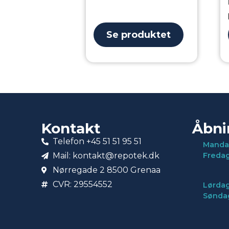
Se produktet
Kontakt
Åbni
Telefon +45 51 51 95 51
Manda
Mail: kontakt@repotek.dk
Freda
Nørregade 2 8500 Grenaa
CVR: 29554552
Lørdag
Sønda