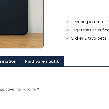
Levering indenfor 1
Lagerstatus verific
Sikker & tryg betal
ormation
Find vare i butik
 cover til iPhone X