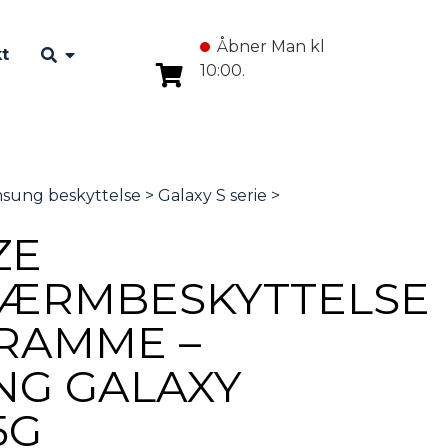
Åbner Man kl
t
10:00.
ZE
KÆRMBESKYTTELSE
 RAMME –
NG GALAXY
5G