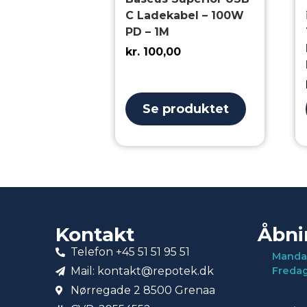
C Ladekabel – 100W
PD – 1M
kr.
100,00
Se produktet
Kontakt
Åbni
Telefon +45 51 51 95 51
Manda
Mail: kontakt@repotek.dk
Freda
Nørregade 2 8500 Grenaa