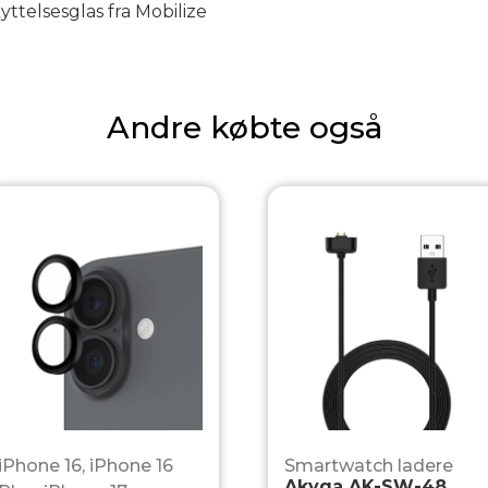
telsesglas fra Mobilize
Andre købte også
iPhone 16
,
iPhone 16
Smartwatch ladere
Akyga AK-SW-48