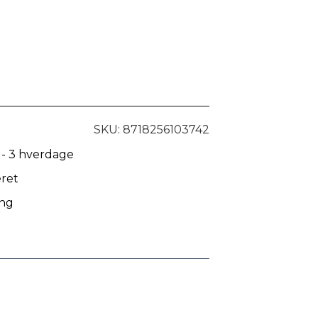
SKU: 8718256103742
 - 3 hverdage
eret
ing