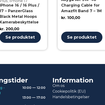
Plus
,
iPhone 17
iPhone 16 / 16 Plus /
Charging Cable for
17 – PanzerGlass
Amazfit Band 7 – 1M
Black Metal Hoops
kr.
100,00
Kamerabeskyttelse
kr.
200,00
Se produktet
Se produktet
ngstider
Information
Om os
g -
10:00 — 12:00
Cookiepolitik (EU)
g
Handelsbetingelser
13:00 — 17:00