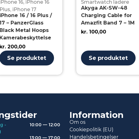
iPhone 16
,
iPhone 16
Smartwatch ladere
Akyga AK-SW-48
Plus
,
iPhone 17
iPhone 16 / 16 Plus /
Charging Cable for
17 – PanzerGlass
Amazfit Band 7 – 1M
Black Metal Hoops
kr.
100,00
Kamerabeskyttelse
kr.
200,00
Se produktet
Se produktet
ngstider
Information
Om os
g -
10:00 — 12:00
Cookiepolitik (EU)
g
Handelsbetingelser
13:00 — 17:00