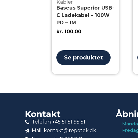
Kabler
Baseus Superior USB-
C Ladekabel – 100W
PD – 1M
kr.
100,00
Se produktet
Kontakt
Åbni
Telefon +45 51 51 95 51
Manda
Mail: kontakt@repotek.dk
Freda