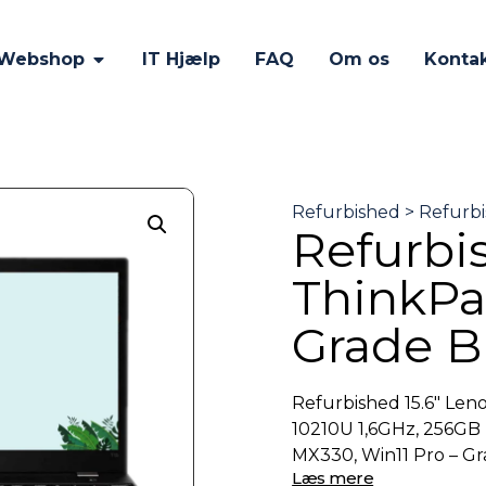
Webshop
IT Hjælp
FAQ
Om os
Konta
Refurbi
ThinkPa
Grade B
Refurbished 15.6″ Leno
10210U 1,6GHz, 256GB
MX330, Win11 Pro – G
Læs mere