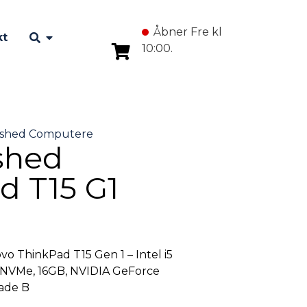
Åbner Fre kl
kt
10:00.
shed
d T15 G1
vo ThinkPad T15 Gen 1 – Intel i5
 NVMe, 16GB, NVIDIA GeForce
rade B