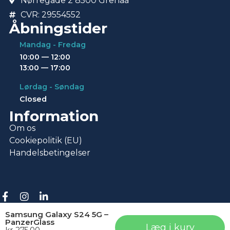
Nørregade 2 8500 Grenaa
CVR: 29554552
Åbningstider
Mandag - Fredag
10:00 — 12:00
13:00 — 17:00
Lørdag - Søndag
Closed
Information
Om os
Cookiepolitik (EU)
Handelsbetingelser
© Copyright 2026 • Repotek
Samsung Galaxy S24 5G –
PanzerGlass
Læg i kurv
kr.
275,00